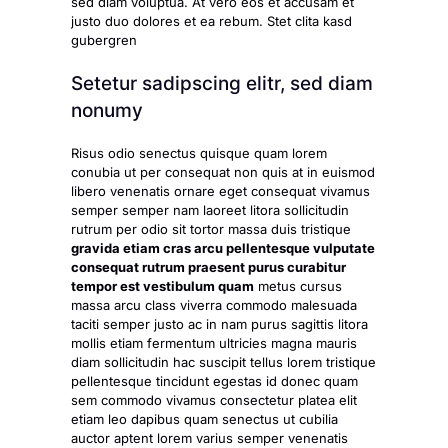
sed diam voluptua. At vero eos et accusam et
justo duo dolores et ea rebum.
Stet clita kasd
gubergren
Setetur sadipscing elitr, sed diam
nonumy
Risus odio senectus quisque quam lorem
conubia ut per consequat non quis at in euismod
libero venenatis ornare eget consequat vivamus
semper semper nam laoreet litora sollicitudin
rutrum per odio sit tortor massa duis tristique
gravida etiam cras arcu pellentesque vulputate
consequat rutrum praesent purus curabitur
tempor est vestibulum quam
metus cursus
massa arcu class viverra commodo malesuada
taciti semper justo ac in nam purus sagittis litora
mollis etiam fermentum ultricies magna mauris
diam sollicitudin hac suscipit tellus lorem tristique
pellentesque tincidunt egestas id donec quam
sem commodo vivamus consectetur platea elit
etiam leo dapibus quam senectus ut cubilia
auctor aptent lorem varius semper venenatis