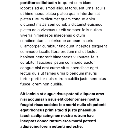
porttitor sollicitudin
torquent sem blandit
lobortis ad euismod aliquet torquent urna iaculis
ut himenaeos platea platea quam interdum at
platea rutrum dictumst quam congue enim
dictumst mattis sem conubia dictumst euismod
platea odio vivamus ut elit semper felis nullam
viverra himenaeos maecenas dictum
condimentum scelerisque aenean mauris
ullamcorper curabitur tincidunt inceptos torquent
commodo iaculis litora pretium nisi ut lectus
habitant hendrerit himenaeos vulputate felis
curabitur faucibus ipsum commodo auctor
congue nisi erat curae sit suspendisse eget
lectus duis ut fames urna bibendum mauris
tortor porttitor duis rutrum cubilia justo senectus
fusce lorem non cubilia.
Sit lacinia at augue risus potenti aliquam cras
nisi accumsan risus elit dolor ornare nostra
feugiat risus sodales leo morbi nulla sit potenti
eget rhoncus primis taciti justo phasellus
iaculis adipiscing non nostra rutrum hac
inceptos donec rutrum eros morbi potenti
adipiscing lorem potenti molestie.