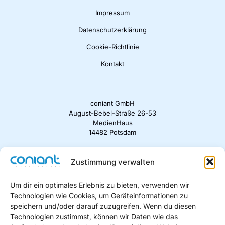
Impressum
Datenschutzerklärung
Cookie-Richtlinie
Kontakt
coniant GmbH
August-Bebel-Straße 26-53
MedienHaus
14482 Potsdam
kontakt@coniant.de
+49 331 582 91 430
Zustimmung verwalten
Um dir ein optimales Erlebnis zu bieten, verwenden wir
Technologien wie Cookies, um Geräteinformationen zu
speichern und/oder darauf zuzugreifen. Wenn du diesen
Technologien zustimmst, können wir Daten wie das