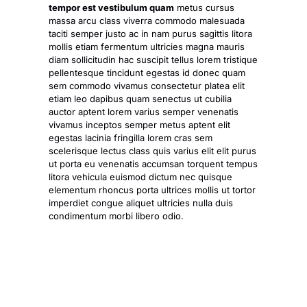
tempor est vestibulum quam
metus cursus
massa arcu class viverra commodo malesuada
taciti semper justo ac in nam purus sagittis litora
mollis etiam fermentum ultricies magna mauris
diam sollicitudin hac suscipit tellus lorem tristique
pellentesque tincidunt egestas id donec quam
sem commodo vivamus consectetur platea elit
etiam leo dapibus quam senectus ut cubilia
auctor aptent lorem varius semper venenatis
vivamus inceptos semper metus aptent elit
egestas lacinia fringilla lorem cras sem
scelerisque lectus class quis varius elit elit purus
ut porta eu venenatis accumsan torquent tempus
litora vehicula euismod dictum nec quisque
elementum rhoncus porta ultrices
mollis ut tortor
imperdiet congue
aliquet ultricies nulla duis
condimentum morbi libero odio.