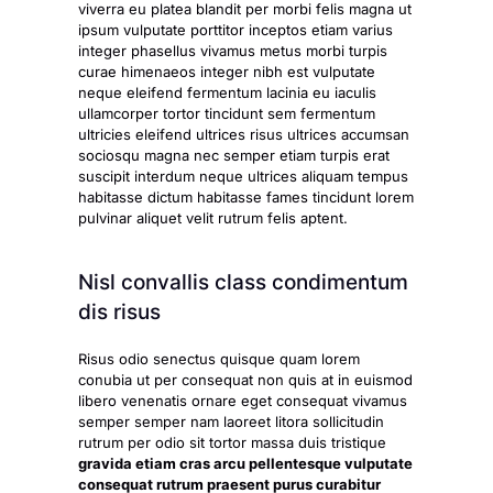
viverra eu platea blandit per morbi felis magna ut
ipsum vulputate porttitor inceptos etiam varius
integer phasellus vivamus metus morbi turpis
curae himenaeos integer nibh est vulputate
neque eleifend fermentum lacinia eu iaculis
ullamcorper tortor tincidunt sem fermentum
ultricies eleifend ultrices risus ultrices accumsan
sociosqu magna nec semper etiam turpis erat
suscipit interdum neque ultrices aliquam tempus
habitasse dictum habitasse fames tincidunt lorem
pulvinar aliquet velit rutrum felis aptent.
Nisl convallis class condimentum
dis risus
Risus odio senectus quisque quam lorem
conubia ut per consequat non quis at in euismod
libero venenatis ornare eget consequat vivamus
semper semper nam laoreet litora sollicitudin
rutrum per odio sit tortor massa duis tristique
gravida etiam cras arcu pellentesque vulputate
consequat rutrum praesent purus curabitur